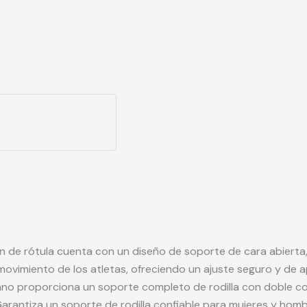
ón de rótula cuenta con un diseño de soporte de cara abiert
l movimiento de los atletas, ofreciendo un ajuste seguro y d
no proporciona un soporte completo de rodilla con doble comp
 Garantiza un soporte de rodilla confiable para mujeres y homb