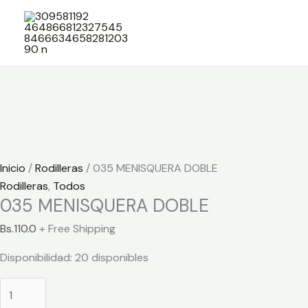
Ir
035
al
MENISQUERA
contenido
DOBLE
cantidad
Inicio
/
Rodilleras
/ 035 MENISQUERA DOBLE
Rodilleras
,
Todos
035 MENISQUERA DOBLE
Bs.
110.0
+ Free Shipping
Disponibilidad:
20 disponibles