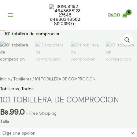
Ir
al
Bs.
0.0
contenido
101
TOBILLERA
DE
COMPROCION
cantidad
Inicio
/
Tobilleras
/ 101 TOBILLERA DE COMPROCION
Tobilleras
,
Todos
101 TOBILLERA DE COMPROCION
Bs.
99.0
+ Free Shipping
Talla