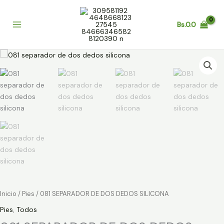
Ir
al
Bs.
0.0
contenido
081
SEPARADOR
DE
DOS
DEDOS
SILICONA
cantidad
Inicio
/
Pies
/ 081 SEPARADOR DE DOS DEDOS SILICONA
Pies
,
Todos