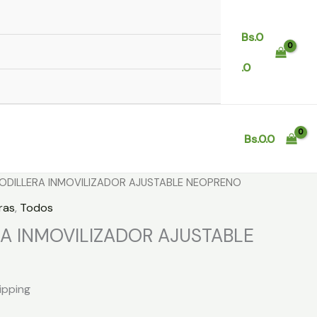
Bs.
0
.0
Bs.
0.0
RODILLERA INMOVILIZADOR AJUSTABLE NEOPRENO
ras
,
Todos
RA INMOVILIZADOR AJUSTABLE
ipping