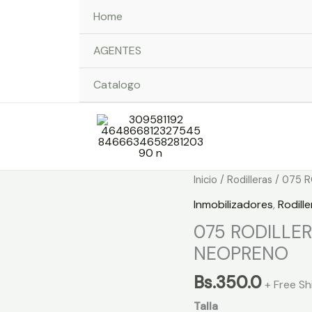
Home
AGENTES
Catalogo
075
Inicio
/
Rodilleras
/ 075 
RODILLERA
Inmobilizadores
,
Rodille
INMOVILIZADOR
075 RODILLE
AJUSTABLE
NEOPRENO
NEOPRENO
cantidad
Bs.
350.0
+ Free Sh
Talla