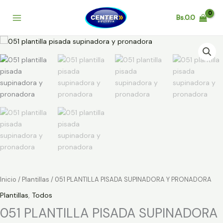
Ir
al
Bs.
0.0
contenido
051
PLANTILLA
PISADA
SUPINADORA
Y
PRONADORA
cantidad
Inicio
/
Plantillas
/ 051 PLANTILLA PISADA SUPINADORA Y PRONADORA
Plantillas
,
Todos
051 PLANTILLA PISADA SUPINADORA