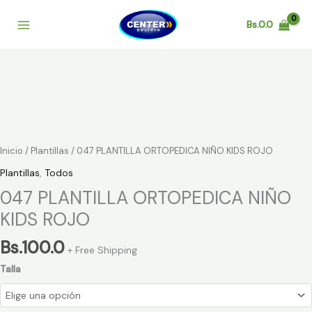
Ir
al
Bs.
0.0
contenido
047
PLANTILLA
ORTOPEDICA
NIÑO
KIDS
ROJO
Inicio
/
Plantillas
/ 047 PLANTILLA ORTOPEDICA NIÑO KIDS ROJO
cantidad
Plantillas
,
Todos
047 PLANTILLA ORTOPEDICA NIÑO
KIDS ROJO
Bs.
100.0
+ Free Shipping
Talla