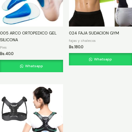
005 ARCO ORTOPEDICO GEL
024 FAJA SUDACION GYM
SILICONA
fajas y chalecos
Bs.
180.0
Pies
Bs.
40.0
Whatsapp
Whatsapp