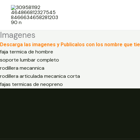
Ir
al
contenido
Imagenes
Descarga las imagenes y Publicalos con los nombre que ti
faja termica de hombre
soporte lumbar completo
rodillera mecannica
rodillera articulada mecanica corta
fajas termicas de neopreno