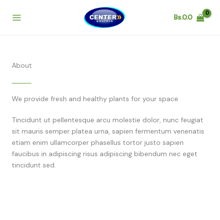
Ir
al
Bs.
0.0
contenido
About
We provide fresh and healthy plants for your space
Tincidunt ut pellentesque arcu molestie dolor, nunc feugiat
sit mauris semper platea urna, sapien fermentum venenatis
etiam enim ullamcorper phasellus tortor justo sapien
faucibus in adipiscing risus adipiscing bibendum nec eget
tincidunt sed.